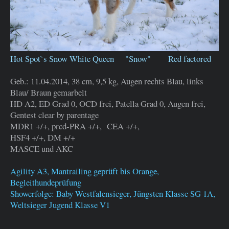
Hot Spot`s Snow White Queen "Snow" Red factored
Geb.: 11.04.2014, 38 cm, 9,5 kg, Augen rechts Blau, links
Blau/ Braun gemarbelt
HD A2, ED Grad 0, OCD frei, Patella Grad 0, Augen frei,
Gentest clear by parentage
MDR1 +/+, prcd-PRA +/+, CEA +/+,
HSF4 +/+, DM +/+
MASCE und AKC
Agility A3, Mantrailing geprüft bis Orange,
Begleithundeprüfung
Showerfolge: Baby Westfalensieger, Jüngsten Klasse SG 1A,
Weltsieger Jugend Klasse V1