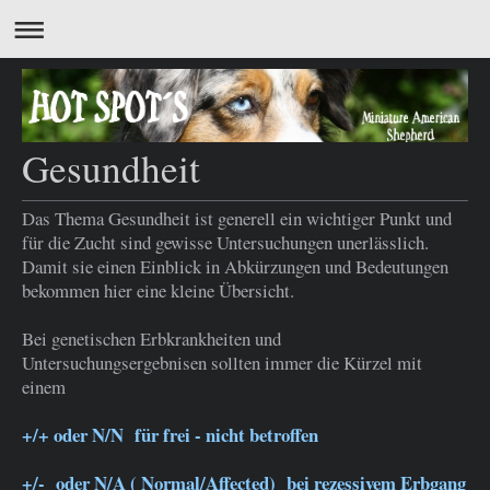
Gesundheit
Das Thema Gesundheit ist generell ein wichtiger Punkt und
für die Zucht sind gewisse Untersuchungen unerlässlich.
Damit sie einen Einblick in Abkürzungen und Bedeutungen
bekommen hier eine kleine Übersicht.
Bei genetischen Erbkrankheiten und
Untersuchungsergebnisen sollten immer die Kürzel mit
einem
+/+ oder N/N für frei - nicht betroffen
+/- oder N/A ( Normal/Affected) bei rezessivem Erbgang