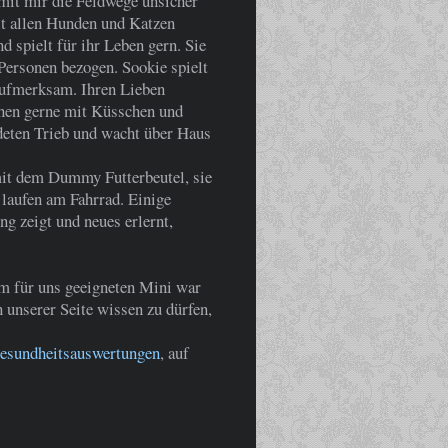
 mit mir die Feldwege unsicher
mit allen Hunden und Katzen
nd spielt für ihr Leben gern. Sie
 Personen bezogen. Sookie spielt
aufmerksam. Ihren Lieben
inen gerne mit Küsschen und
ldeten Trieb und wacht über Haus
 mit dem Dummy Futterbeutel, sie
s laufen am Fahrrad. Einige
g zeigt und neues erlernt,
em für uns geeigneten Mini war
 unserer Seite wissen zu dürfen,
esundheitsauswertungen
, auf