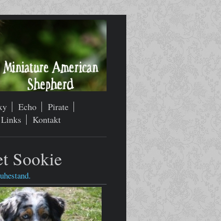
xy
Echo
Pirate
Links
Kontakt
t Sookie
Ruhestand.