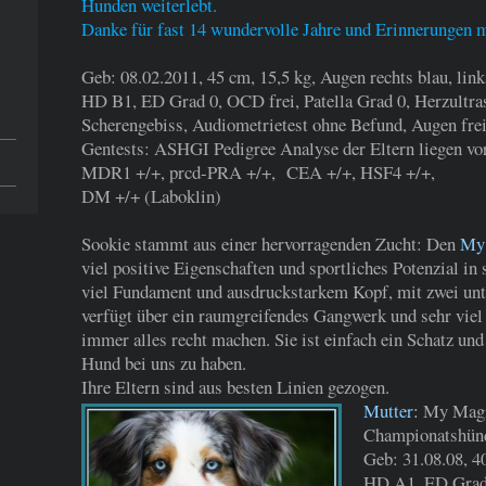
Hunden weiterlebt.
Danke für fast 14 wundervolle Jahre und Erinnerungen 
Geb: 08.02.2011, 45 cm, 15,5 kg, Augen rechts blau, link
HD B1, ED Grad 0, OCD frei, Patella Grad 0, Herzultra
Scherengebiss, Audiometrietest ohne Befund, Augen fre
Gentests: ASHGI Pedigree Analyse der Eltern liegen vo
MDR1 +/+, prcd-PRA +/+, CEA +/+, HSF4 +/+,
DM +/+ (Laboklin)
Sookie stammt aus einer hervorragenden Zucht: Den
My 
viel positive Eigenschaften und sportliches Potenzial in
viel Fundament und ausdruckstarkem Kopf, mit zwei unt
verfügt über ein raumgreifendes Gangwerk und sehr viel 
immer alles recht machen. Sie ist einfach ein Schatz und
Hund bei uns zu haben.
Ihre Eltern sind aus besten Linien gezogen.
Mutter:
My
Magi
Championatshün
Geb: 31.08.08, 4
HD A1, ED Grad 