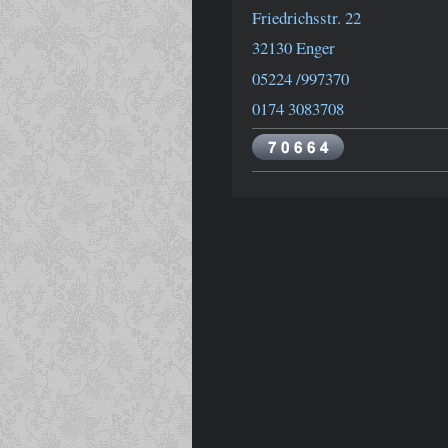
Friedrichsstr. 22
32130 Enger
05224 /997370
0174 3083708