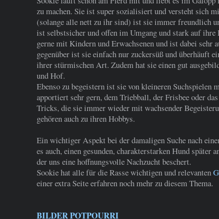
Sookie läuft schön am Pferd mit und liebt es im Galopp
zu machen. Sie ist super sozialisiert und versteht sich 
(solange alle nett zu ihr sind) ist sie immer freundlich u
ist selbstsicher und offen im Umgang und stark auf ihre
gerne mit Kindern und Erwachsenen und ist dabei sehr 
gegenüber ist sie einfach nur zuckersüß und überhäuft e
ihrer stürmischen Art. Zudem hat sie einen gut ausgebi
und Hof.
Ebenso zu begeistern ist sie von kleineren Suchspielen
apportiert sehr gern, dem Triebball, der Frisbee oder da
Tricks, die sie immer wieder mit wachsender Begeisterun
gehören auch zu ihren Hobbys.
Ein wichtiger Aspekt bei der damaligen Suche nach ein
es auch, einen gesunden, charakterstarken Hund später an
der uns eine hoffnungsvolle Nachzucht beschert.
Sookie hat alle für die Rasse wichtigen und relevanten
G
einer extra Seite erfahren noch mehr zu diesem Thema.
BILDER POTPOURRI