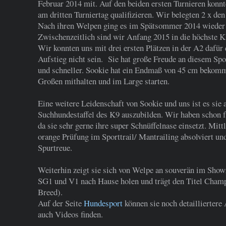
Februar 2014 mit. Auf den beiden ersten Turnieren konnt
am dritten Turniertag qualifizieren. Wir belegten 2 x den 
Nach ihren Welpen ging es im Spätsommer 2014 wieder w
Zwischenzeitlich sind wir Anfang 2015 in die höchste K
Wir konnten uns mit drei ersten Plätzen in der A2 dafür 
Aufstieg nicht sein. Sie hat große Freude an diesem Sp
und schneller. Sookie hat ein Endmaß von 45 cm bekom
Großen mithalten und im Large starten.
Eine weitere Leidenschaft von Sookie und uns ist es sie
Suchhundestaffel des K9 auszubilden. Wir haben schon f
da sie sehr gerne ihre super Schnüffelnase einsetzt. Mit
orange Prüfung im Sporttrail/ Mantrailing absolviert und
Spurtreue.
Weiterhin zeigt sie sich von Welpe an souverän im Show
SG1 und V1 nach Hause holen und trägt den Titel Cham
Breed).
Auf der Seite
Hundesport
können sie noch detaillierter
auch Videos finden.