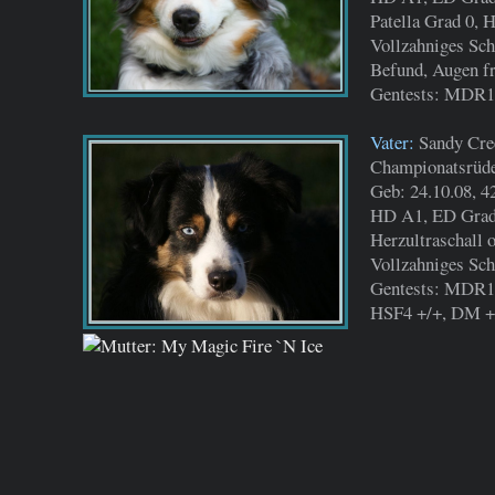
Patella Grad 0, 
Vollzahniges Sch
Befund, Augen fr
Gentests: MDR1
CEA +/+, HSF4 +/
Vater:
Sandy Cre
Championatsrüd
Geb: 24.10.08, 4
HD A1, ED Grad 0
Herzultraschall 
Vollzahniges Sch
Gentests: MDR1
HSF4 +/+, DM +