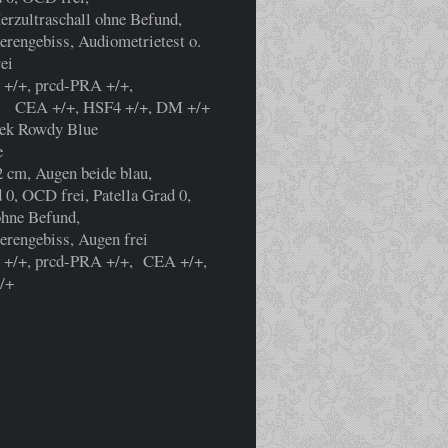
Herzultraschall ohne Befund,
erengebiss, Audiometrietest o.
ei
 +/+, prcd-PRA +/+,
+, DM +/+
ek Rowdy Blue
e
2 cm, Augen beide blau,
, OCD frei, Patella Grad 0,
ohne Befund,
erengebiss, Augen frei
 +/+, prcd-PRA +/+, CEA +/+,
/+