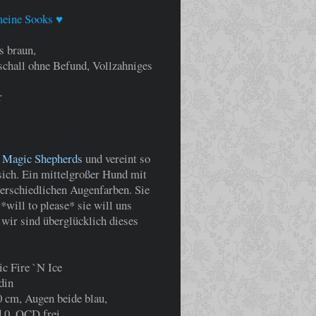
meine Sooks ♥
s braun,
schall ohne Befund, Vollzahniges
i
r
Magic Shepherds
und vereint so
 sich. Ein mittelgroßer Hund mit
erschiedlichen Augenfarben. Sie
*will to please* sie will uns
 wir sind überglücklich dieses
c Fire
`N Ice
din
0 cm, Augen beide blau,
0, OCD frei,